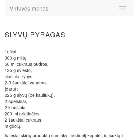
Virtuvės menas
Toggle
Navigati
SLYVŲ PYRAGAS
Tešlai :
300 g miltų,
50 ml cukraus pudros,
125 g sviesto,
kiašinio trynys,
2-3 šaukštai vandens.
Įdarui :
225 g slyvų (be kauliukų),
2 apelsinai,
2 kiaušiniai,
200 ml grietinėlės,
2 šaukštai cukraus,
migdolų.
Iš tešlai skirtų produktų suminkyti nedidelį kepalėlį ir, įsuktą į