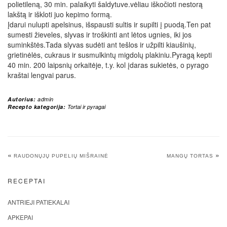
polietileną, 30 min. palaikyti šaldytuve.vėliau iškočioti nestorą
lakštą ir iškloti juo kepimo formą.
Įdarui nulupti apelsinus, išspausti sultis ir supilti į puodą.Ten pat
sumesti žieveles, slyvas ir troškinti ant lėtos ugnies, iki jos
suminkštės.Tada slyvas sudėti ant tešlos ir užpilti kiaušinių,
grietinėlės, cukraus ir susmulkintų migdolų plakiniu.Pyragą kepti
40 min. 200 laipsnių orkaitėje, t.y. kol įdaras sukietės, o pyrago
kraštai lengvai parus.
Autorius:
admin
Recepto kategorija:
Tortai ir pyragai
«
»
RAUDONŲJŲ PUPELIŲ MIŠRAINĖ
MANGŲ TORTAS
RECEPTAI
ANTRIEJI PATIEKALAI
APKEPAI