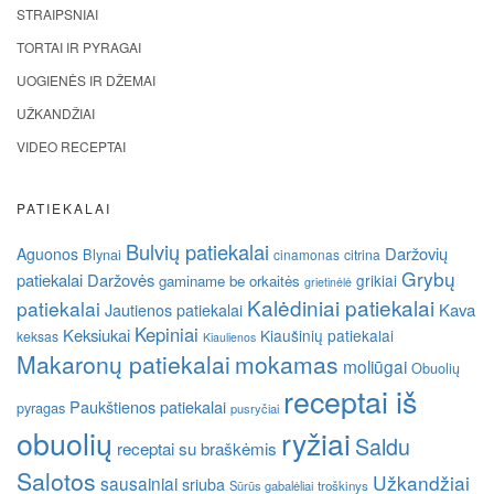
STRAIPSNIAI
TORTAI IR PYRAGAI
UOGIENĖS IR DŽEMAI
UŽKANDŽIAI
VIDEO RECEPTAI
PATIEKALAI
Bulvių patiekalai
Daržovių
Aguonos
Blynai
cinamonas
citrina
Grybų
patiekalai
Daržovės
grikiai
gaminame be orkaitės
grietinėlė
Kalėdiniai patiekalai
patiekalai
Kava
Jautienos patiekalai
Kepiniai
Keksiukai
Kiaušinių patiekalai
keksas
Kiaulienos
Makaronų patiekalai
mokamas
moliūgai
Obuolių
receptai iš
Paukštienos patiekalai
pyragas
pusryčiai
obuolių
ryžiai
Saldu
receptai su braškėmis
Salotos
Užkandžiai
sausainiai
sriuba
Sūrūs gabalėliai
troškinys