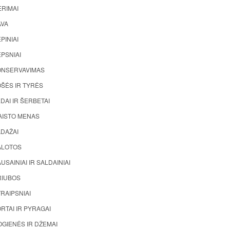
ĖRIMAI
AVA
PINIAI
PSNIAI
ONSERVAVIMAS
ŠĖS IR TYRĖS
DAI IR ŠERBETAI
AISTO MENAS
ADAŽAI
ALOTOS
USAINIAI IR SALDAINIAI
RIUBOS
RAIPSNIAI
RTAI IR PYRAGAI
GIENĖS IR DŽEMAI