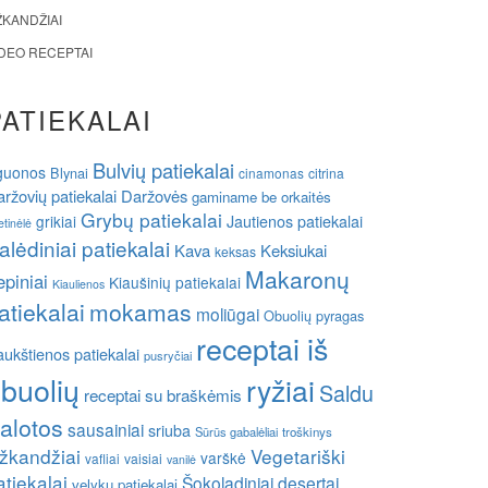
ŽKANDŽIAI
IDEO RECEPTAI
PATIEKALAI
Bulvių patiekalai
guonos
Blynai
cinamonas
citrina
ržovių patiekalai
Daržovės
gaminame be orkaitės
Grybų patiekalai
grikiai
Jautienos patiekalai
etinėlė
alėdiniai patiekalai
Kava
Keksiukai
keksas
Makaronų
epiniai
Kiaušinių patiekalai
Kiaulienos
atiekalai
mokamas
moliūgai
Obuolių pyragas
receptai iš
ukštienos patiekalai
pusryčiai
buolių
ryžiai
Saldu
receptai su braškėmis
alotos
sausainiai
sriuba
Sūrūs gabalėliai
troškinys
žkandžiai
Vegetariški
varškė
vafliai
vaisiai
vanilė
atiekalai
Šokoladiniai desertai
velykų patiekalai