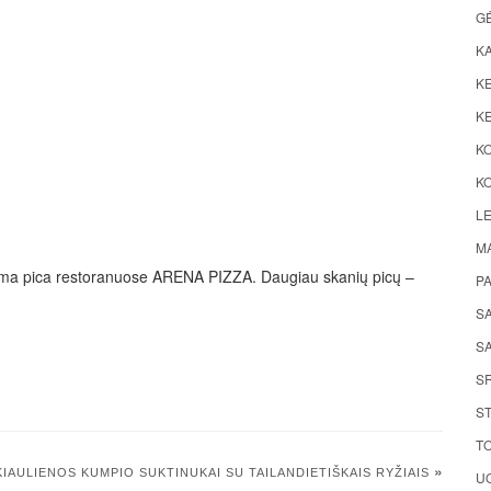
G
K
KE
KE
K
KO
LE
M
inama pica restoranuose ARENA PIZZA. Daugiau skanių picų –
P
S
SA
S
ST
TO
»
KIAULIENOS KUMPIO SUKTINUKAI SU TAILANDIETIŠKAIS RYŽIAIS
UO