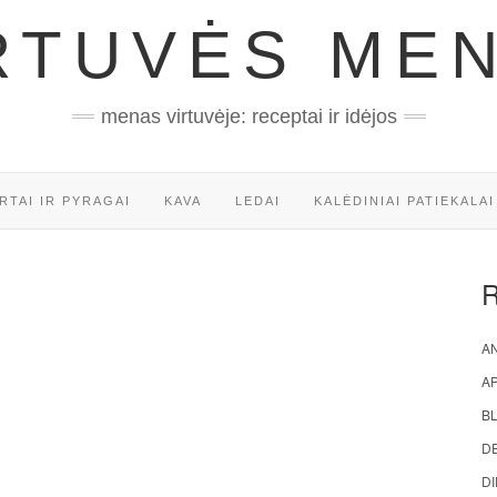
RTUVĖS ME
menas virtuvėje: receptai ir idėjos
RTAI IR PYRAGAI
KAVA
LEDAI
KALĖDINIAI PATIEKALAI
AN
A
BL
D
DI