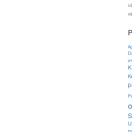
U
V
A
Da
gri
K
K
p
Pa
o
S
U
p