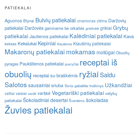
PATIEKALAI
Bulvių patiekalai
Daržovių
Aguonos
Blynai
cinamonas
citrina
Grybų
patiekalai
Daržovės
grikiai
gaminame be orkaitės
grietinėlė
Kalėdiniai patiekalai
patiekalai
Kava
Jautienos patiekalai
Kepiniai
Keksiukai
Kiaušinių patiekalai
keksas
Kiaulienos
Makaronų patiekalai
mokamas
moliūgai
Obuolių
receptai iš
Paukštienos patiekalai
pyragas
pusryčiai
obuolių
ryžiai
Saldu
receptai su braškėmis
Salotos
Užkandžiai
sausainiai
sriuba
Sūrūs gabalėliai
troškinys
Vegetariški patiekalai
varškė
velykų
vafliai
vaisiai
vanilė
Šokoladiniai desertai
šokoladas
patiekalai
Šventėms
Žuvies patiekalai