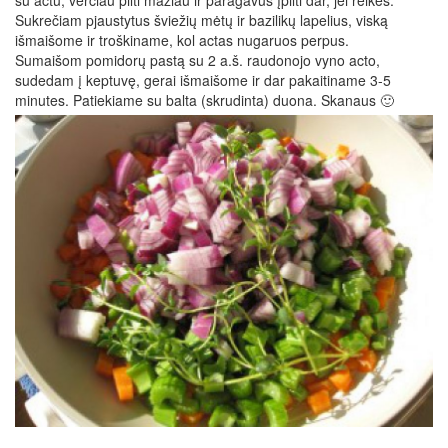
Sukrečiam pjaustytus šviežių mėtų ir bazilikų lapelius, viską
išmaišome ir troškiname, kol actas nugaruos perpus.
Sumaišom pomidorų pastą su 2 a.š. raudonojo vyno acto,
sudedam į keptuvę, gerai išmaišome ir dar pakaitiname 3-5
minutes. Patiekiame su balta (skrudinta) duona. Skanaus 🙂