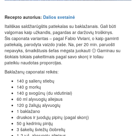
Recepto autorius:
Dalios svetainė
Itališkas saldžiarūgštis patiekalas su baklažanais. Gali būti
valgomas kaip užkandis, pagardas ar daržovių troškinys.
Šis caponata variantas – pagal Fabio Viviani, o kaip gaminti
patiekalą, parodyta vaizdo įraše. Na, per 20 min. paruošti
nepavyks, šmaikštusis šefas mėgsta juokauti 🙂 Gaminau su
šiokiais tokiais pakeitimais pagal savo skonį ir toliau
pateikiu naudotas proporcijas.
Baklažanų caponatai reikės:
140 g salierų stiebų
140 g morkų
140 g svogūnų (du vidutiniai)
60 ml alyvuogių aliejaus
120 g žaliųjų alyvuogių
1 baklažano
druskos ir juodųjų pipirų (pagal skonį)
50 g kedrinių pinijų
3 šakelių šviežių čiobrelių
1-2 v.š. alyvuogių aliejaus