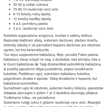
30-40 g rudojo cukraus
70-80 ml raudonojo vyno acto
8-10 šviežių mėtų lapelių
12 šviežių bazilikų lapelių
4 a.š. pomidorų pastos
2 a.š. raudonojo vyno acto
Kubeliais supjaustome svogūnus, morkas ir salierų stiebus.
Keptuvėje įkaitinam aliejų, suberiam daržoves, įdedam šviežių
čiobrelių šakelių ir vis pamaišant kepame daržoves ant vidutinės
ugnies, kol ims karamelizuotis.
Tuo tarpu supjaustome baklažaną. Beje, ponaitis Fabio pataria
baklažano žievę nulupti ne visą, o dryželiais, kad atrodytų toks a
la Gucci baklažanas 😀 Taigi dizaineriškai paženklintą baklažaną
iš pradžių pjaustome išilgai juostelėmis, paskui smulkiname
kubeliais. Padidinam ugnį, sukrečiam baklažanų kubelius,
pagardinam druska ir pipirais. Viską išmaišome ir kepame, kol
baklažanai suminkštės.
Sumažinam ugnį iki vidutinės, suberiam kedrų riešutus, pjaustytas
žaliąsias alyvuoges ir įpilam 1 ar 2 šaukštus alyvuogių aliejaus.
Troškiname toliau, vis pamaišome.
Suberiame rudąjį cukrų ir įpilame raudonojo vyno acto. Atsargiai
su actu, verčiau pilti mažiau ir paragavus įpilti dar, jei reikės.