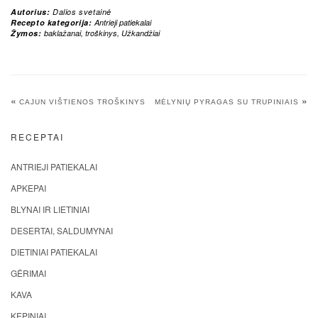
Autorius:
Dalios svetainė
Recepto kategorija:
Antrieji patiekalai
Žymos:
baklažanai
,
troškinys
,
Užkandžiai
«
»
CAJUN VIŠTIENOS TROŠKINYS
MĖLYNIŲ PYRAGAS SU TRUPINIAIS
RECEPTAI
ANTRIEJI PATIEKALAI
APKEPAI
BLYNAI IR LIETINIAI
DESERTAI, SALDUMYNAI
DIETINIAI PATIEKALAI
GĖRIMAI
KAVA
KEPINIAI