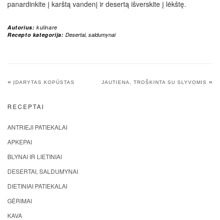
panardinkite į karštą vandenį ir desertą išverskite į lėkštę.
Autorius:
kulinare
Recepto kategorija:
Desertai, saldumynai
«
»
ĮDARYTAS KOPŪSTAS
JAUTIENA, TROŠKINTA SU SLYVOMIS
RECEPTAI
ANTRIEJI PATIEKALAI
APKEPAI
BLYNAI IR LIETINIAI
DESERTAI, SALDUMYNAI
DIETINIAI PATIEKALAI
GĖRIMAI
KAVA