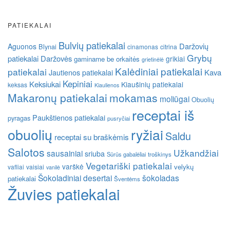
PATIEKALAI
Bulvių patiekalai
Daržovių
Aguonos
Blynai
cinamonas
citrina
Grybų
patiekalai
Daržovės
grikiai
gaminame be orkaitės
grietinėlė
Kalėdiniai patiekalai
patiekalai
Kava
Jautienos patiekalai
Kepiniai
Keksiukai
Kiaušinių patiekalai
keksas
Kiaulienos
Makaronų patiekalai
mokamas
moliūgai
Obuolių
receptai iš
Paukštienos patiekalai
pyragas
pusryčiai
obuolių
ryžiai
Saldu
receptai su braškėmis
Salotos
Užkandžiai
sausainiai
sriuba
Sūrūs gabalėliai
troškinys
Vegetariški patiekalai
varškė
velykų
vafliai
vaisiai
vanilė
Šokoladiniai desertai
šokoladas
patiekalai
Šventėms
Žuvies patiekalai