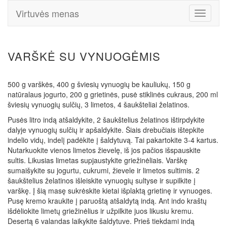
Virtuvės menas
Toggle
Navigati
VARŠKĖ SU VYNUOGĖMIS
500 g varškės, 400 g šviesių vynuogių be kauliukų, 150 g
natūralaus jogurto, 200 g grietinės, pusė stiklinės cukraus, 200 ml
šviesių vynuogių sulčių, 3 limetos, 4 šaukšteliai želatinos.
Pusės litro indą atšaldykite, 2 šaukštelius želatinos ištirpdykite
dalyje vynuogių sulčių ir apšaldykite. Šiais drebučiais ištepkite
indelio vidų, indelį padėkite į šaldytuvą. Tai pakartokite 3-4 kartus.
Nutarkuokite vienos limetos žievelę, iš jos pačios išspauskite
sultis. Likusias limetas supjaustykite griežinėliais. Varškę
sumaišykite su jogurtu, cukrumi, žievele ir limetos sultimis. 2
šaukštelius želatinos išleiskite vynuogių sultyse ir supilkite į
varškę. Į šią masę sukrėskite kietai išplaktą grietinę ir vynuoges.
Pusę kremo kraukite į paruoštą atšaldytą indą. Ant indo kraštų
išdėliokite limetų griežinėlius ir užpilkite juos likusiu kremu.
Desertą 6 valandas laikykite šaldytuve. Prieš tiekdami indą