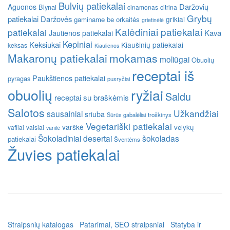
Bulvių patiekalai
Daržovių
Aguonos
Blynai
cinamonas
citrina
Grybų
patiekalai
Daržovės
grikiai
gaminame be orkaitės
grietinėlė
Kalėdiniai patiekalai
patiekalai
Kava
Jautienos patiekalai
Kepiniai
Keksiukai
Kiaušinių patiekalai
keksas
Kiaulienos
Makaronų patiekalai
mokamas
moliūgai
Obuolių
receptai iš
Paukštienos patiekalai
pyragas
pusryčiai
obuolių
ryžiai
Saldu
receptai su braškėmis
Salotos
Užkandžiai
sausainiai
sriuba
Sūrūs gabalėliai
troškinys
Vegetariški patiekalai
varškė
velykų
vafliai
vaisiai
vanilė
Šokoladiniai desertai
šokoladas
patiekalai
Šventėms
Žuvies patiekalai
Straipsnių katalogas
Patarimai, SEO straipsniai
Statyba ir