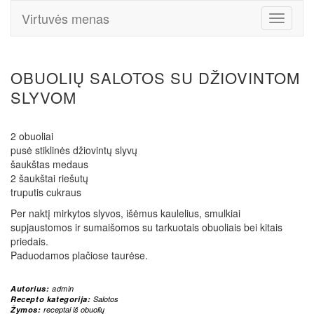
Virtuvės menas
Toggle
Navigati
OBUOLIŲ SALOTOS SU DŽIOVINTOM
SLYVOM
2 obuoliai
pusė stiklinės džiovintų slyvų
šaukštas medaus
2 šaukštai riešutų
truputis cukraus
Per naktį mirkytos slyvos, išėmus kaulelius, smulkiai
supjaustomos ir sumaišomos su tarkuotais obuoliais bei kitais
priedais.
Paduodamos plačiose taurėse.
Autorius:
admin
Recepto kategorija:
Salotos
Žymos:
receptai iš obuolių