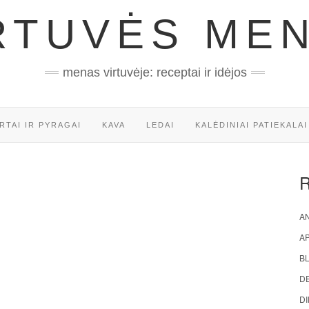
RTUVĖS ME
menas virtuvėje: receptai ir idėjos
RTAI IR PYRAGAI
KAVA
LEDAI
KALĖDINIAI PATIEKALAI
AN
A
BL
D
DI