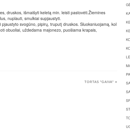
G
ies, druskos, išmaišyti keletą min. leisti pastovėti.Žiemines
K
lus, nuplauti, smulkiai supjaustyti.
KE
iai pjaustyto svogūno, pipirų, truputį druskos. Sluoksniuojamą, kol
uoti obuoliai, uždedama majonezo, puošiama krapais,
KE
K
KO
LE
M
P
»
TORTAS "GAIVA"
S
SA
S
ST
TO
UO