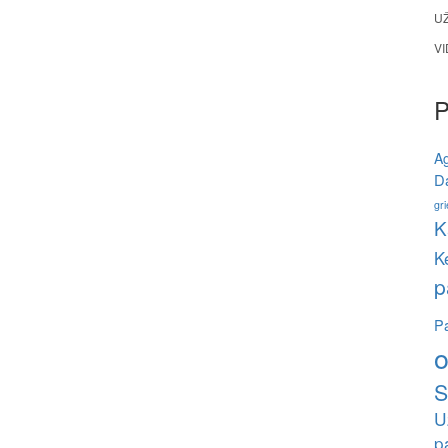
U
V
A
Da
gri
K
K
p
Pa
o
S
U
p