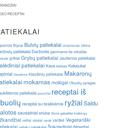
ŽKANDŽIAI
IDEO RECEPTAI
PATIEKALAI
Bulvių patiekalai
guonos
Blynai
cinamonas
citrina
ržovių patiekalai
Daržovės
gaminame be orkaitės
Grybų patiekalai
grikiai
Jautienos patiekalai
etinėlė
alėdiniai patiekalai
Kava
Keksiukai
keksas
Makaronų
epiniai
Kiaušinių patiekalai
Kiaulienos
atiekalai
mokamas
moliūgai
Obuolių pyragas
receptai iš
ukštienos patiekalai
pusryčiai
buolių
ryžiai
Saldu
receptai su braškėmis
alotos
sausainiai
sriuba
Sūrūs gabalėliai
troškinys
žkandžiai
Vegetariški
varškė
vafliai
vaisiai
vanilė
atiekalai
Šokoladiniai desertai
velykų patiekalai