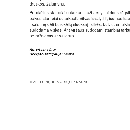
druskos, žalumynų.
Burokėlius stambiai sutarkuoti, užbarstyti citrinos rūgšt
bulves stambiai sutarkuoti. Silkes išvalyti ir, išėmus kau
Į salotinę dėti burokėlių sluoksnį, silkės, bulvių, smulk
sudedama viskas. Ant viršaus sudedami stambiai tark
petražolėmis ar salierais.
Autorius:
admin
Recepto kategorija:
Salotos
«
APELSINŲ IR MORKŲ PYRAGAS