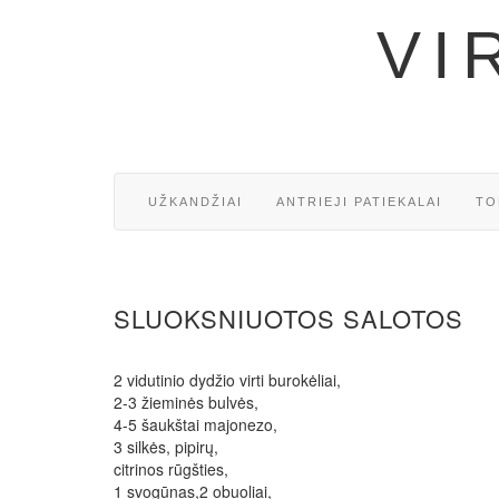
VI
UŽKANDŽIAI
ANTRIEJI PATIEKALAI
TO
SLUOKSNIUOTOS SALOTOS
2 vidutinio dydžio virti burokėliai,
2-3 žieminės bulvės,
4-5 šaukštai majonezo,
3 silkės, pipirų,
citrinos rūgšties,
1 svogūnas,2 obuoliai,