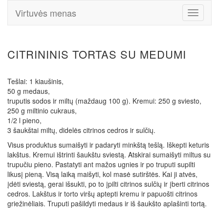
Virtuvės menas
Toggle
Navigati
CITRININIS TORTAS SU MEDUMI
Tešlai: 1 kiaušinis,
50 g medaus,
truputis sodos ir miltų (maždaug 100 g). Kremui: 250 g sviesto,
250 g miltinio cukraus,
1/2 l pieno,
3 šaukštai miltų, didelės citrinos cedros ir sulčių.
Visus produktus sumaišyti ir padaryti minkštą tešlą. Iškepti keturis
lakštus. Kremui ištrinti šaukštu sviestą. Atskirai sumaišyti miltus su
trupučiu pieno. Pastatyti ant mažos ugnies ir po truputi supilti
likusį pieną. Visą laiką maišyti, kol masė sutirštės. Kai ji atvės,
įdėti sviestą, gerai išsukti, po to įpilti citrinos sulčių ir įberti citrinos
cedros. Lakštus ir torto viršų aptepti kremu ir papuošti citrinos
griežinėliais. Truputi pašildyti medaus ir iš šaukšto aplašinti tortą.