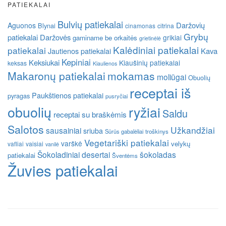
PATIEKALAI
Bulvių patiekalai
Daržovių
Aguonos
Blynai
cinamonas
citrina
Grybų
patiekalai
Daržovės
grikiai
gaminame be orkaitės
grietinėlė
Kalėdiniai patiekalai
patiekalai
Kava
Jautienos patiekalai
Kepiniai
Keksiukai
Kiaušinių patiekalai
keksas
Kiaulienos
Makaronų patiekalai
mokamas
moliūgai
Obuolių
receptai iš
Paukštienos patiekalai
pyragas
pusryčiai
obuolių
ryžiai
Saldu
receptai su braškėmis
Salotos
Užkandžiai
sausainiai
sriuba
Sūrūs gabalėliai
troškinys
Vegetariški patiekalai
varškė
velykų
vafliai
vaisiai
vanilė
Šokoladiniai desertai
šokoladas
patiekalai
Šventėms
Žuvies patiekalai